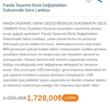
211 Fatih
Panda Tasarımlı Renk Değiştirebilen
/ İstanbul
Dokunmatik Gece Lambası
PANDA TASARIMLI RENK DEĞİŞTİREBİLEN DOKUNMATİK GECE
LAMBASI Ürün Özellikleri Gecenin karanlığını sevimli bir dostun
sıcak ışığıyla aydınlatın! Panda Tasarımlı Renk Değiştirebilen
Dokunmatik Gece Lambası, yatan panda formu ve pürüzsüz
dokusuyla çocuk odalarına huzur, dekorasyonunuza neşe katar.
BPA içermeyen yüksek kaliteli silikon malzemeden üretilen gövdesi,
çocukların dokunması ve sıkıştırması için tamamen güvenli ve
yumuşacıktır. Hassas dokunmatik sensörü sayesinde üzerine
hafifçe vurulduğunda renk değiştirerek etkileşimli bir deneyim
sunar. Göz yormayan LED teknolojisi, gece boyunca dinlendirici bir
ışık yayarak miniklerin uykuya dalmasını kolaylaştırır. USB
üzerinden şarj edilebilir yapısı sayesinde pil derdini ortadan kaldırır
ve kablosuz kullanımıyla yatağın her köşesine taşınabilir. Hem
çocuklar için güven veren bir uyku arkadaşı hem de yetişkinler için
stres azaltıcı sevimli bir masa aksesuarıdır. Ürün Teknik Özellikleri
1.728,00₺
1.935,36₺
(-12%)
Özellik Açıklama Malzeme Yumuşak, Sağlığa Zararsız Silikon (BPA
Free) Kontrol Dokunmatik Sensör (Vurma/Dokunma ile Renk