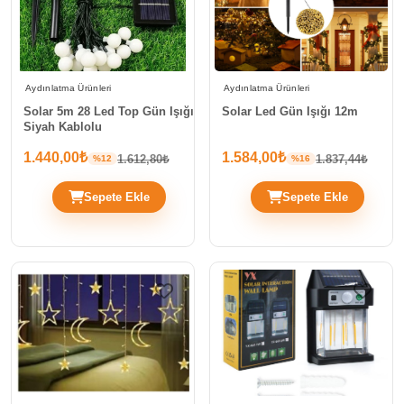
Aydınlatma Ürünleri
Aydınlatma Ürünleri
Solar 5m 28 Led Top Gün Işığı
Solar Led Gün Işığı 12m
Siyah Kablolu
1.440,00₺
1.584,00₺
1.612,80₺
1.837,44₺
%12
%16
Sepete Ekle
Sepete Ekle