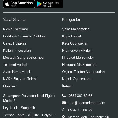
Yasal Sayfalar
Kategoriler
KVKK Politikası
Şaka Malzemeleri
Gizlilik & Güvenlik Politikası
Kupa Bardak
Çerez Politikası
Kedi Oyuncakları
Kullanım Koşulları
Promosyon Fikirleri
Mesafeli Satış Sözleşmesi
Hırdavat Malzemeleri
Teslimat ve İade
Hacamat Malzemeleri
Aydınlatma Metni
Orijinal Telefon Aksesuarları
KVKK Başvuru Talebi
Köpek Oyuncakları
Ürünler
İletişim
Steampunk Polyester Kedi Figürü
0534 302 80 68
Model 2
info@alfamarketim.com
Leydi Lüks Süngerlik
0534 302 80 68
Termos Çanta - 40 Litre - Folyolu -
Mercan Mah. Tacirhane Sk.