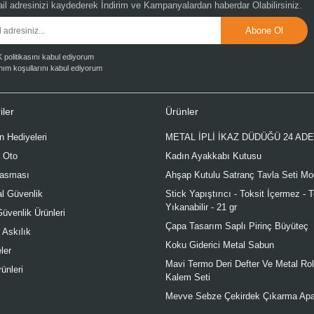
il adresinizi kaydederek
İndirim ve Kampanyalardan
haberdar Olabilirsiniz.
politikasını kabul ediyorum
nım koşullarını kabul ediyorum
iler
Ürünler
 Hediyeleri
METAL İPLİ İKAZ DÜDÜĞÜ 24 AD
 Oto
Kadın Ayakkabı Kutusu
asması
Ahşap Kutulu Satranç Tavla Seti Mo
l Güvenlik
Stick Yapıştırıcı - Toksit İçermez - 
Yıkanabilir - 21 gr
Güvenlik Ürünleri
Çapa Tasarım Saplı Pirinç Büyüteç
 Askılık
Koku Giderici Metal Sabun
ler
Mavi Termo Deri Defter Ve Metal Rol
rünleri
Kalem Seti
Mevve Sebze Çekirdek Çıkarma Apa