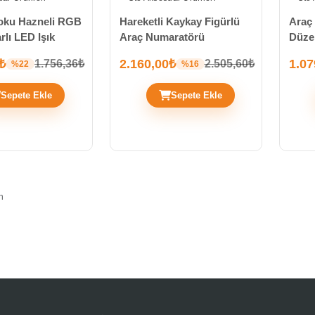
Koku Hazneli RGB
Hareketli Kaykay Figürlü
Araç 
lı LED Işık
Araç Numaratörü
Düzen
₺
2.160,00₺
1.07
1.756,36₺
2.505,60₺
%22
%16
Sepete Ekle
Sepete Ekle
n