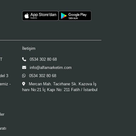
İletişim
ET
0534 302 80 68
info@alfamarketim.com
del 3
0534 302 80 68
Temiz -
Mercan Mah. Tacirhane Sk. Kazova İş
hanı No:21 İç Kapı No: 211 Fatih / İstanbul
ler
ratı