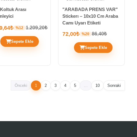
Koltuk Arası
"ARABADA PRENS VAR"
leyici
Stickerı – 10x10 Cm Araba
Camı Uyarı Etiketi
9,64₺
1.209,20₺
%12
72,00₺
86,40₺
%20
Sepete Ekle
Sepete Ekle
Önceki
1
2
3
4
5
…
10
Sonraki