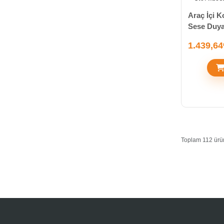
Oyuncak & Kırtasiye
Araç İçi 
(170)
Sese Duyar
Özel Ürünler
1.439,64
(20)
Parti & Organizasyon
(573)
Spor ve Sağlık Ürünleri
(32)
Telefon - Tablet
Toplam 112 ürü
Aksesuar
(35)
Tv Shop Ürünleri
(11)