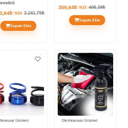
resörü
359,64₺
406,39₺
%13
3,64₺
3.241,75₺
%14
Sepete Ekle
Sepete Ekle
Aksesuar Ürünleri
Oto Aksesuar Ürünleri