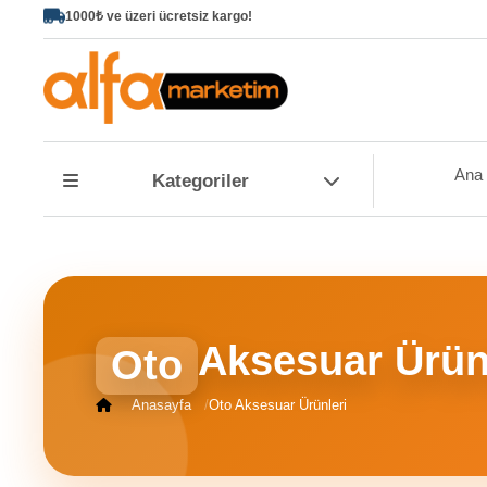
1000₺ ve üzeri ücretsiz kargo!
Ana
Sayfa
Ana
Kategoriler
Popüler
Ürünler
Tüm
Ürünler
Kurumsal
Sipariş
Aksesuar Ürün
Oto
Takibi
Hakkımızda
Anasayfa
Oto Aksesuar Ürünleri
İletişim
Sipariş
Takibi