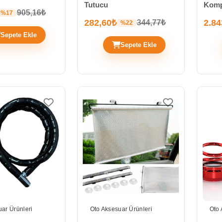
Tutucu
Komp
905,16₺
%17
282,60₺
2.84
344,77₺
%22
Sepete Ekle
Sepete Ekle
ar Ürünleri
Oto Aksesuar Ürünleri
Oto 