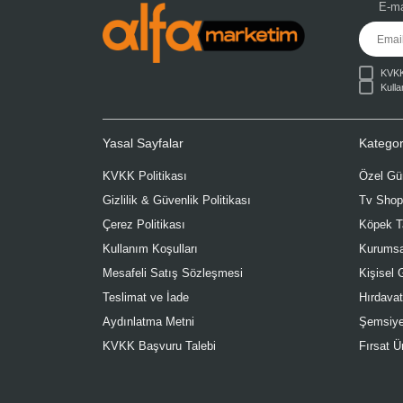
E-ma
KVKK 
Kulla
Yasal Sayfalar
Kategor
KVKK Politikası
Özel Gün
Gizlilik & Güvenlik Politikası
Tv Shop
Çerez Politikası
Köpek T
Kullanım Koşulları
Kurumsa
Mesafeli Satış Sözleşmesi
Kişisel 
Teslimat ve İade
Hırdavat
Aydınlatma Metni
Şemsiye
KVKK Başvuru Talebi
Fırsat Ü