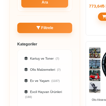
Ara
773,64₺
Filtrele
Kategoriler
Kartuş ve Toner
(7)
Ofis Malzemeleri
(7)
Ev ve Yaşam
(1187)
Evcil Hayvan Ürünleri
(188)
Oto Aksesu