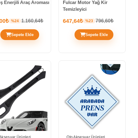
 Enerjili Araç Aroması
Fulcar Motor Yağ Kir
Temizleyici
,00₺
647,64₺
1.160,64₺
796,60₺
%24
%23
Sepete Ekle
Sepete Ekle
Aksesuar Ürünleri
Oto Aksesuar Ürünleri