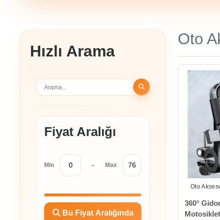
Yardım
Merkezi
Oto A
İletişim
Hızlı Arama
0534
302
80
68
0534
302
80
68
info@alfamarketim.com
Fiyat Aralığı
Mercan
Mah.
Tacirhane
Sk.
Kazova
-
Min
Max
İş hanı
No:21 İç
Kapı No:
Oto Aksesu
211 Fatih
/ İstanbul
360° Gidon
Bu Fiyat Aralığında
Motosikle