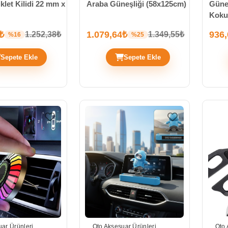
klet Kilidi 22 mm x
Araba Güneşliği (58x125cm)
Güneş
Koku
₺
1.079,64₺
936
1.252,38₺
1.349,55₺
%16
%25
Sepete Ekle
Sepete Ekle
ar Ürünleri
Oto Aksesuar Ürünleri
Oto 