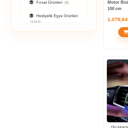
Motor Bisi
Fırsat Ürünleri
(0)
100 cm
Hediyelik Eşya Ürünleri
1.079,64
(1323)
Hırdavat Malzemeleri
(119)
Kişisel Güvenlik
Ürünleri
(0)
Kozmetik
(34)
Kupa Bardak
(9)
Oto Aksesuar Ürünleri
(112)
Outdoor Ürünleri
(58)
Oto Aksesu