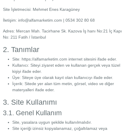
İletişim
Site İşletmecisi:
Mehmet Enes Karagüney
Sipariş
Takibi
İletişim:
info@alfamarketim.com | 0534 302 80 68
Yardım
Adres:
Mercan Mah. Tacirhane Sk. Kazova İş hanı No:21 İç Kapı
Merkezi
No: 211 Fatih / İstanbul
İletişim
2. Tanımlar
0534
Site:
https://alfamarketim.com internet sitesini ifade eder.
302
Kullanıcı:
Siteyi ziyaret eden ve kullanan gerçek veya tüzel
80
68
kişiyi ifade eder.
0534
Üye:
Siteye üye olarak kayıt olan kullanıcıyı ifade eder.
302
İçerik:
Sitede yer alan tüm metin, görsel, video ve diğer
80
68
materyalleri ifade eder.
info@alfamarketim.com
Mercan
3. Site Kullanımı
Mah.
Tacirhane
3.1. Genel Kullanım
Sk.
Kazova
İş hanı
Site, yasalara uygun şekilde kullanılmalıdır.
No:21 İç
Site içeriği izinsiz kopyalanamaz, çoğaltılamaz veya
Kapı No: