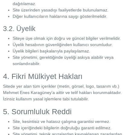
dağıtılamaz.
211 Fatih
/ İstanbul
Site üzerinden yasadışı faaliyetlerde bulunulamaz.
Diğer kullanıcıların haklarına saygı gösterilmelidir.
3.2. Üyelik
Siteye üye olmak için doğru ve güncel bilgiler verilmelidir.
Üyelik hesabının güvenliğinden kullanıcı sorumludur.
Üyelik bilgileri başkalarıyla paylaşılamaz.
Site yönetimi, gerektiğinde üyeliği askıya alabilir veya
sonlandırabilir.
4. Fikri Mülkiyet Hakları
Sitede yer alan tüm içerikler (metin, görsel, logo, tasarım vb.)
Mehmet Enes Karagüney'a aittir ve telif hakları korunmaktadır.
İzinsiz kullanım yasal işlemlere tabi tutulabilir.
5. Sorumluluk Reddi
Site, kesintisiz ve hatasız çalışma garantisi vermez.
Site içeriğindeki bilgilerin doğruluğu garanti edilmez.
Site yönetimi, teknik arızalardan kaynaklanan zararlardan