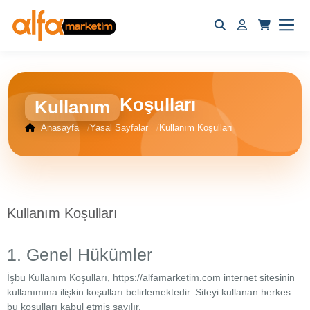
Koşulları
Kullanım
Anasayfa
Yasal Sayfalar
Kullanım Koşulları
Ana
Sayfa
Popüler
Ürünler
Tüm
Kullanım Koşulları
Ürünler
Kurumsal
1. Genel Hükümler
Sipariş
İşbu Kullanım Koşulları, https://alfamarketim.com internet sitesinin
Takibi
kullanımına ilişkin koşulları belirlemektedir. Siteyi kullanan herkes
Hakkımızda
bu koşulları kabul etmiş sayılır.