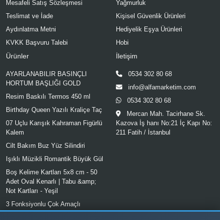
Mesafeli Satış Sözleşmesi
Yağmurluk
Teslimat ve İade
Kişisel Güvenlik Ürünleri
Aydınlatma Metni
Hediyelik Eşya Ürünleri
KVKK Başvuru Talebi
Hobi
Ürünler
İletişim
AYARLANABILIR BASINÇLI
0534 302 80 68
HORTUM BAŞLIĞI GOLD
info@alfamarketim.com
Resim Baskılı Termos 450 ml
0534 302 80 68
Birthday Queen Yazılı Kraliçe Taç
Mercan Mah. Tacirhane Sk.
07 Uçlu Karışık Kahraman Figürlü
Kazova İş hanı No:21 İç Kapı No:
Kalem
211 Fatih / İstanbul
Cilt Bakım Buz Yüz Silindiri
Işıklı Müzikli Romantik Büyük Gül
Boş Kelime Kartları 5x8 cm - 50
Adet Oval Kenarlı | Tabu &amp;
Not Kartları - Yeşil
3 Fonksiyonlu Çok Amaçlı
Temizleme Fırçası