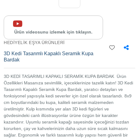
İletişim
Sipariş
Takibi
Yardım
Ürün videosunu izlemek için tıklayın.
Merkezi
HEDIYELIK EŞYA ÜRÜNLERI
İletişim
3D Kedi Tasarımlı Kapaklı Seramik Kupa
Bardak
0534
302
80
68
3D KEDİ TASARIMLI KAPAKLI SERAMİK KUPA BARDAK Ürün
0534
Özellikleri Masanıza sevimlilik, içeceklerinize tazelik katın! 3D Kedi
302
Tasarımlı Kapaklı Seramik Kupa Bardak, yaratıcı detayları ve
80
68
fonksiyonel yapısıyla kedi severler için özel olarak tasarlandı. 8x9
info@alfamarketim.com
cm boyutlarındaki bu kupa, kaliteli seramik malzemeden
Mercan
üretilmiştir. Kulp kısmında yer alan 3D kedi figürleri ve
Mah.
Tacirhane
gövdesindeki canlı illüstrasyonlar ürüne özgün bir karakter
Sk.
kazandırır. Uyumlu seramik kapağı sayesinde içeceğinizi tozdan
Kazova
korurken, çay ve kahvelerinizin daha uzun süre sıcak kalmasını
İş hanı
No:21 İç
sağlar. Ergonomik ve farklı tasarımlı kulp yapısı hem güvenli bir
Kapı No: