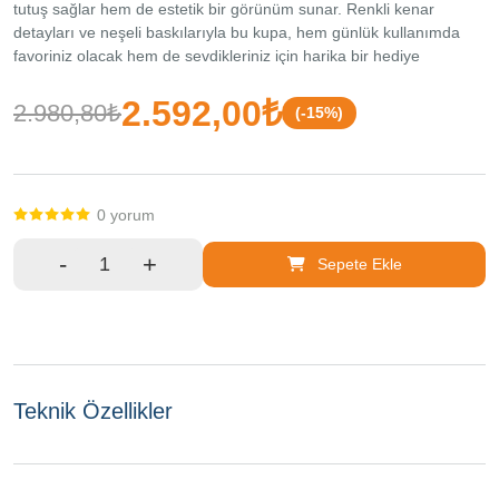
tutuş sağlar hem de estetik bir görünüm sunar. Renkli kenar
211 Fatih
detayları ve neşeli baskılarıyla bu kupa, hem günlük kullanımda
/ İstanbul
favoriniz olacak hem de sevdikleriniz için harika bir hediye
alternatifi oluşturacaktır. Ürün Teknik Özellikleri Özellik Açıklama
Boyutlar 8 cm (Yükseklik) x 9 cm (Çap) Malzeme Yüksek Kaliteli
2.592,00₺
2.980,80₺
(-15%)
Isıya Dayanıklı Seramik Tasarım 3D Kedi Figürlü Kulp & Eğlenceli
Kedi Baskıları Kapak Özelliği İçecek Isısını Koruyan Seramik
Kapak Kullanım Alanı Çay, Kahve, Bitki Çayı, Ofis ve Ev Kullanımı
Model Seçeneği Görseldeki Renkli Modellerden Karışık
0 yorum
Gönderilmektedir Paket İçeriği 1 Adet 3D Kedi Tasarımlı Kapaklı
Seramik Kupa Bardak
-
+
Sepete Ekle
Teknik Özellikler