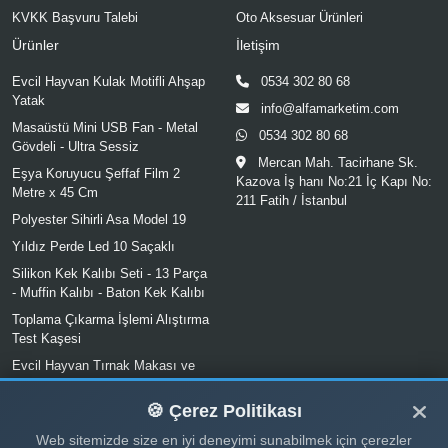
KVKK Başvuru Talebi
Oto Aksesuar Ürünleri
Ürünler
İletişim
Evcil Hayvan Kulak Motifli Ahşap
0534 302 80 68
Yatak
info@alfamarketim.com
Masaüstü Mini USB Fan - Metal
0534 302 80 68
Gövdeli - Ultra Sessiz
Mercan Mah. Tacirhane Sk.
Eşya Koruyucu Şeffaf Film 2
Kazova İş hanı No:21 İç Kapı No:
Metre x 45 Cm
211 Fatih / İstanbul
Polyester Sihirli Asa Model 19
Yıldız Perde Led 10 Saçaklı
Silikon Kek Kalıbı Seti - 13 Parça
- Muffin Kalıbı - Baton Kek Kalıbı
Toplama Çıkarma İşlemi Alıştırma
Test Kaşesi
Evcil Hayvan Tırnak Makası ve
Törpü Seti
🍪 Çerez Politikası
Web sitemizde size en iyi deneyimi sunabilmek için çerezler