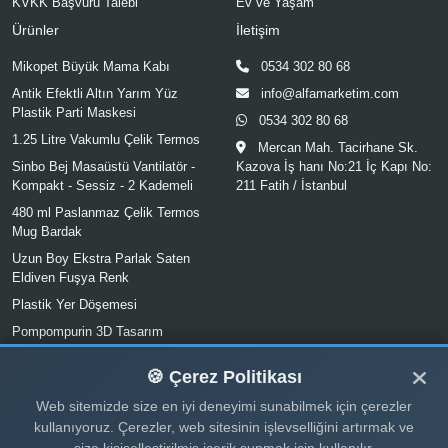
KVKK Başvuru Talebi
Ev ve Yaşam
Ürünler
İletişim
Mikopet Büyük Mama Kabı
0534 302 80 68
Antik Efektli Altın Yarım Yüz
info@alfamarketim.com
Plastik Parti Maskesi
0534 302 80 68
1.25 Litre Vakumlu Çelik Termos
Mercan Mah. Tacirhane Sk.
Sinbo Bej Masaüstü Vantilatör -
Kazova İş hanı No:21 İç Kapı No:
Kompakt - Sessiz - 2 Kademeli
211 Fatih / İstanbul
480 ml Paslanmaz Çelik Termos
Mug Bardak
Uzun Boy Ekstra Parlak Saten
Eldiven Fuşya Renk
Plastik Yer Döşemesi
Pompompurin 3D Tasarım
Seramik Kupa Bardak
🍪 Çerez Politikası
Web sitemizde size en iyi deneyimi sunabilmek için çerezler
kullanıyoruz. Çerezler, web sitesinin işlevselliğini artırmak ve