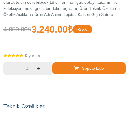
olarak tercih edilebilecek 18 cm anime figür, detaylı tasarımı ile
211 Fatih
koleksiyonunuza güçlü bir dokunuş katar. Ürün Teknik Özellikleri
/ İstanbul
Özellik Açıklama Ürün Adı Anime Jujutsu Kaisen Gojo Satoru
Figürü 18 Cm Karakter Gojo Satoru Seri Jujutsu Kaisen Boyut 18
cm Kullanım Dekoratif ve koleksiyon amaçlı Paket İçeriği 1 Adet
3.240,00₺
4.050,00₺
(-25%)
Anime Jujutsu Kaisen Gojo Satoru Figürü 18 Cm
0 yorum
-
+
Sepete Ekle
Teknik Özellikler