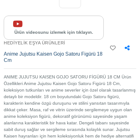
İletişim
Sipariş
Takibi
Yardım
Ürün videosunu izlemek için tıklayın.
Merkezi
HEDIYELIK EŞYA ÜRÜNLERI
İletişim
Anime Jujutsu Kaisen Gojo Satoru Figürü 18
Cm
0534
302
80
68
ANIME JUJUTSU KAISEN GOJO SATORU FİGÜRÜ 18 CM Ürün
0534
Özellikleri Anime Jujutsu Kaisen Gojo Satoru Figürü 18 Cm,
302
koleksiyon tutkunları ve anime severler için özel olarak tasarlanmış
80
68
detaylı bir modeldir. 18 cm boyutundaki Gojo Satoru figürü,
info@alfamarketim.com
karakterin kendine özgü duruşunu ve stilini yansıtan tasarımıyla
Mercan
dikkat çeker. Masa, raf ve vitrin üzerinde sergilemeye uygun olan
Mah.
Tacirhane
anime koleksiyon figürü, dekoratif görünümü sayesinde yaşam
Sk.
alanlarına karakteristik bir hava katar. Dengeli tabanı sayesinde
Kazova
sabit duruş sağlar ve sergileme sırasında kolaylık sunar. Jujutsu
İş hanı
No:21 İç
Kaisen hayranları için hem koleksiyonluk hem de hediye alternatifi
Kapı No: