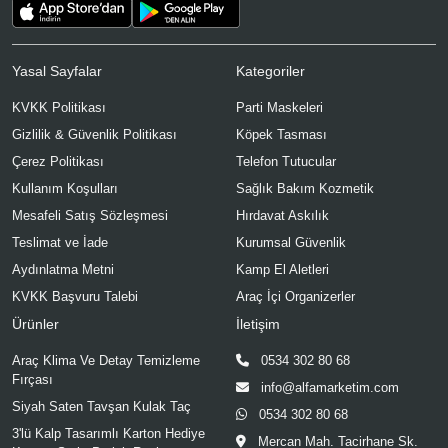
Yasal Sayfalar
Kategoriler
KVKK Politikası
Parti Maskeleri
Gizlilik & Güvenlik Politikası
Köpek Tasması
Çerez Politikası
Telefon Tutucular
Kullanım Koşulları
Sağlık Bakım Kozmetik
Mesafeli Satış Sözleşmesi
Hırdavat Askılık
Teslimat ve İade
Kurumsal Güvenlik
Aydınlatma Metni
Kamp El Aletleri
KVKK Başvuru Talebi
Araç İçi Organizerler
Ürünler
İletişim
Araç Klima Ve Detay Temizleme
0534 302 80 68
Fırçası
info@alfamarketim.com
Siyah Saten Tavşan Kulak Taç
0534 302 80 68
3'lü Kalp Tasarımlı Karton Hediye
Mercan Mah. Tacirhane Sk.