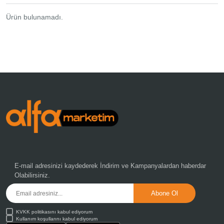
Oto Aksesuar Ürünleri
Ürün bulunamadı.
(112)
Outdoor Ürünleri
(57)
Oyuncak & Kırtasiye
(170)
Özel Ürünler
(20)
Parti & Organizasyon
(573)
Spor ve Sağlık Ürünleri
(32)
Telefon - Tablet Aksesuar
(35)
E-mail adresinizi kaydederek
İndirim ve Kampanyalardan
haberdar
Olabilirsiniz.
Tv Shop Ürünleri
(11)
KVKK politikasını kabul ediyorum
Kullanım koşullarını kabul ediyorum