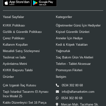
Yasal Sayfalar
Kategoriler
KVKK Politikası
Öğretmenler Günü İçin Hediyeler
Gizlilik & Güvenlik Politikası
Kişisel Güvenlik Ürünleri
Çerez Politikası
Anneler İçin Hediye
Kullanım Koşulları
Kedi & Köpek Yatakları
Mesafeli Satış Sözleşmesi
Yağmurluk
Teslimat ve İade
Saç Bakım Ürün Ve Aletleri
Aydınlatma Metni
Telefon - Tablet Aksesuar
KVKK Başvuru Talebi
Promosyon Fikirleri
Ürünler
İletişim
Çok Izgaralı İlaç Kutusu
0534 302 80 68
Taşlı İstanbul Tasarımı El Aynası
info@alfamarketim.com
İnce Model 25
0534 302 80 68
Kablo Düzenleyici Set 16 Parça
Mercan Mah. Tacirhane Sk.