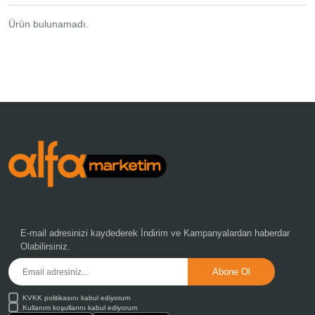
Oto Aksesuar Ürünleri
Ürün bulunamadı.
(112)
Outdoor Ürünleri
(58)
Oyuncak & Kırtasiye
(170)
Özel Ürünler
(20)
Parti & Organizasyon
(573)
Spor ve Sağlık Ürünleri
(32)
Telefon - Tablet Aksesuar
(35)
E-mail adresinizi kaydederek
İndirim ve Kampanyalardan
haberdar
Olabilirsiniz.
Tv Shop Ürünleri
(11)
KVKK politikasını kabul ediyorum
Kullanım koşullarını kabul ediyorum