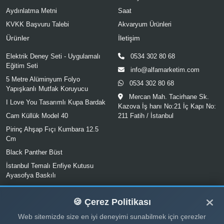
Aydınlatma Metni
Saat
KVKK Başvuru Talebi
Akvaryum Ürünleri
Ürünler
İletişim
Elektrik Deney Seti - Uygulamalı
0534 302 80 68
Eğitim Seti
info@alfamarketim.com
5 Metre Alüminyum Folyo
0534 302 80 68
Yapışkanlı Mutfak Koruyucu
Mercan Mah. Tacirhane Sk.
I Love You Tasarımlı Kupa Bardak
Kazova İş hanı No:21 İç Kapı No:
Cam Küllük Model 40
211 Fatih / İstanbul
Pirinç Ahşap Fıçı Kumbara 12.5
Cm
Black Panther Büst
İstanbul Temalı Enfiye Kutusu
Ayasofya Baskılı
Seramik Buhurdanlık
🍪 Çerez Politikası
Web sitemizde size en iyi deneyimi sunabilmek için çerezler