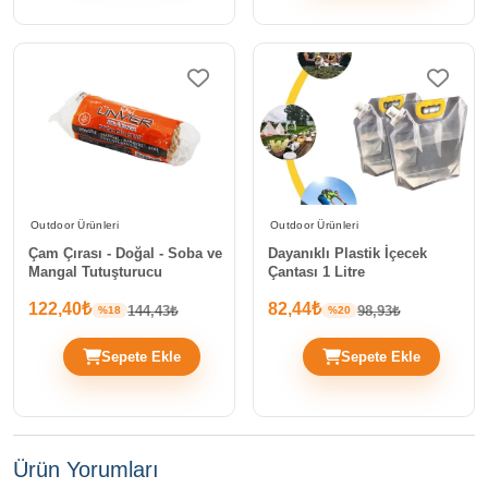
Outdoor Ürünleri
Outdoor Ürünleri
Çam Çırası - Doğal - Soba ve
Dayanıklı Plastik İçecek
Mangal Tutuşturucu
Çantası 1 Litre
122,40₺
82,44₺
144,43₺
98,93₺
%18
%20
Sepete Ekle
Sepete Ekle
Ürün Yorumları