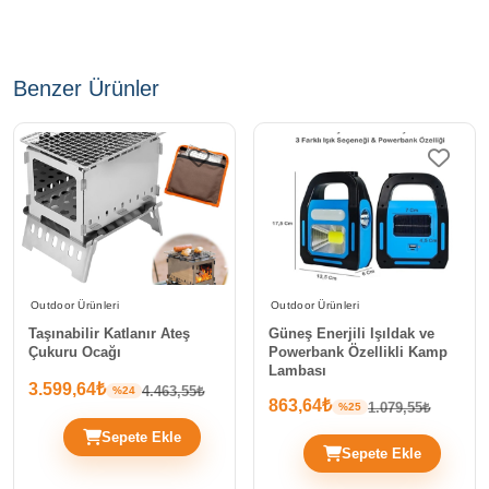
Benzer Ürünler
Outdoor Ürünleri
Outdoor Ürünleri
Taşınabilir Katlanır Ateş
Güneş Enerjili Işıldak ve
Çukuru Ocağı
Powerbank Özellikli Kamp
Lambası
3.599,64₺
4.463,55₺
%24
863,64₺
1.079,55₺
%25
Sepete Ekle
Sepete Ekle