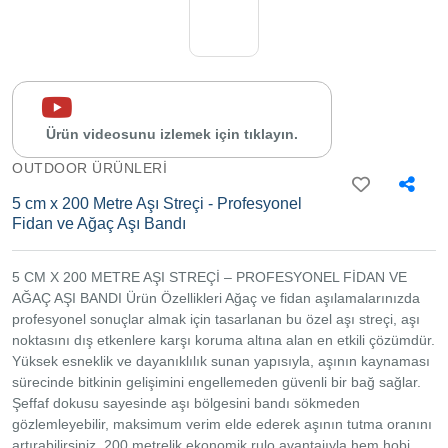
İletişim
Sipariş
Takibi
Yardım
Merkezi
Ürün videosunu izlemek için tıklayın.
İletişim
OUTDOOR ÜRÜNLERI
0534
5 cm x 200 Metre Aşı Streçi - Profesyonel
302
Fidan ve Ağaç Aşı Bandı
80
68
0534
302
5 CM X 200 METRE AŞI STREÇİ – PROFESYONEL FİDAN VE
80
AĞAÇ AŞI BANDI Ürün Özellikleri Ağaç ve fidan aşılamalarınızda
68
profesyonel sonuçlar almak için tasarlanan bu özel aşı streçi, aşı
info@alfamarketim.com
Mercan
noktasını dış etkenlere karşı koruma altına alan en etkili çözümdür.
Mah.
Yüksek esneklik ve dayanıklılık sunan yapısıyla, aşının kaynaması
Tacirhane
sürecinde bitkinin gelişimini engellemeden güvenli bir bağ sağlar.
Sk.
Kazova
Şeffaf dokusu sayesinde aşı bölgesini bandı sökmeden
İş hanı
gözlemleyebilir, maksimum verim elde ederek aşının tutma oranını
No:21 İç
artırabilirsiniz. 200 metrelik ekonomik rulo avantajıyla hem hobi
Kapı No: