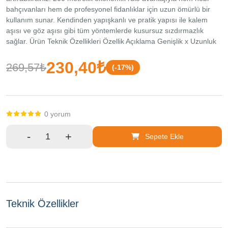
211 Fatih
bahçıvanları hem de profesyonel fidanlıklar için uzun ömürlü bir
/ İstanbul
kullanım sunar. Kendinden yapışkanlı ve pratik yapısı ile kalem
aşısı ve göz aşısı gibi tüm yöntemlerde kusursuz sızdırmazlık
sağlar. Ürün Teknik Özellikleri Özellik Açıklama Genişlik x Uzunluk
5 cm x 200 Metre Malzeme Yapısı Yüksek Esneklikli Şeffaf Polimer
Uygulama Alanı Fidanlıklar, Meyve Bahçeleri, Bağ ve Seralar
230,40₺
269,57₺
(-17%)
Koruma Faktörü Hava, Su, Rüzgar ve Toz Geçirmezlik Uyumlu Aşı
Tipleri Göz Aşısı (T Aşı), Kalem Aşısı ve Dilcikli Aşı Ek Özellik
Düğüm Gerektirmez, Bitki Geliştikçe Esner Paket İçeriği 1 adet 5
cm x 200 Metre Aşı Streçi - Profesyonel Fidan ve Ağaç Aşı Bandı
0 yorum
-
+
Sepete Ekle
Teknik Özellikler