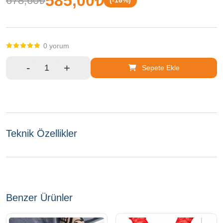
585,00₺
678,60₺
(-16%)
Payetli Sigara Tutacağı
211 Fatih
/ İstanbul
0 yorum
-
+
Sepete Ekle
Teknik Özellikler
Benzer Ürünler