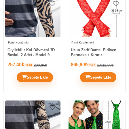
Parti Kostümleri
Parti Kostümleri
Giyilebilir Kol Dövmesi 3D
Uzun Zarif Dantel Eldiven
Baskılı 2 Adet - Model 9
Parmaksız Kırmızı
257,40₺
865,80₺
290,86₺
1.012,99₺
%13
%17
Sepete Ekle
Sepete Ekle