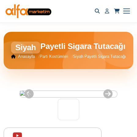
Payetli Sigara Tutacağı
Siyah
Anasayfa
Parti Kostümleri
Siyah Payetli Sigara Tutacağı
Ana
Sayfa
Popüler
Ürünler
Tüm
Ürünler
Kurumsal
Sipariş
Takibi
Hakkımızda