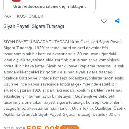
İletişim
Ürün videosunu izlemek için tıklayın.
Sipariş
PARTI KOSTÜMLERI
Takibi
Siyah Payetli Sigara Tutacağı
Yardım
Merkezi
SİYAH PAYETLİ SİGARA TUTACAĞI Ürün Özellikleri Siyah Payetli
İletişim
Sigara Tutacağı, 1920’ler temalı parti ve özel davetler için
tasarlanmış şık bir kostüm aksesuarıdır. 30 cm uzunluğundaki
0534
ideal ölçüsü sayesinde elde zarif bir duruş sağlar ve kombinlere
302
80
nostaljik bir hava katar. Siyah renkli payet kaplama tasarımı ile ışık
68
altında dikkat çekici bir görünüm sunan siyah sigara tutacağı,
0534
özellikle Gatsby ve vintage konsept organizasyonlarda tercih edilir.
302
80
Uzun ve ince yapısı sayesinde fotoğraf çekimlerinde estetik bir
68
siluet oluşturan 1920ler parti aksesuarı, kostüm partileri ve temalı
info@alfamarketim.com
etkinlikler için tamamlayıcı bir detaydır. Gösterişli ve dekoratif
Mercan
Mah.
tasarımıyla öne çıkan payetli sigara tutacağı, konsept kombinlerin
Tacirhane
vazgeçilmez aksesuarlarından biridir. Ürün Teknik Özellikleri Özellik
Sk.
Açıklama Ürün Adı Siyah Payetli Sigara Tutacağı Uzunluk 30 cm
Kazova
İş hanı
Renk Siyah Tasarım Payet Kaplama Kullanım Alanı 1920'ler Temalı
No:21 İç
Partiler ve Kostüm Organizasyonları Paket İçeriği 1 Adet Siyah
Kapı No: