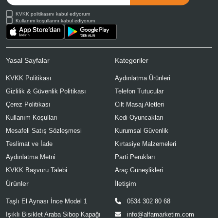
KVKK politikasını kabul ediyorum
Kullanım koşullarını kabul ediyorum
Yasal Sayfalar
Kategoriler
KVKK Politikası
Aydınlatma Ürünleri
Gizlilik & Güvenlik Politikası
Telefon Tutucular
Çerez Politikası
Cilt Masaj Aletleri
Kullanım Koşulları
Kedi Oyuncakları
Mesafeli Satış Sözleşmesi
Kurumsal Güvenlik
Teslimat ve İade
Kırtasiye Malzemeleri
Aydınlatma Metni
Parti Perukları
KVKK Başvuru Talebi
Araç Güneşlikleri
Ürünler
İletişim
Taşlı El Aynası İnce Model 1
0534 302 80 68
Işıklı Bisiklet Araba Sibop Kapağı
info@alfamarketim.com