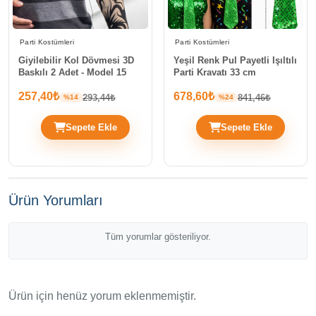
Parti Kostümleri
Parti Kostümleri
Giyilebilir Kol Dövmesi 3D
Yeşil Renk Pul Payetli Işıltılı
Baskılı 2 Adet - Model 15
Parti Kravatı 33 cm
257,40₺
678,60₺
293,44₺
841,46₺
%14
%24
Sepete Ekle
Sepete Ekle
Ürün Yorumları
Tüm yorumlar gösteriliyor.
Ürün için henüz yorum eklenmemiştir.