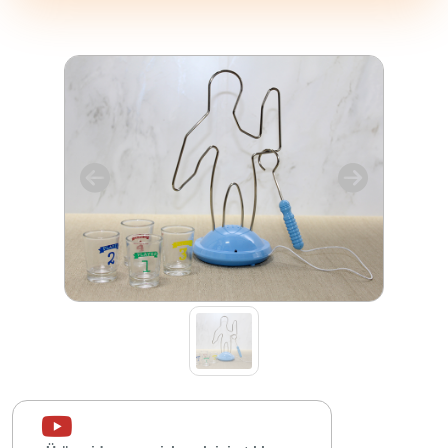
Kurumsal
Sipariş
Takibi
Hakkımızda
İletişim
Sipariş
Takibi
Yardım
Merkezi
İletişim
0534
302
80
68
0534
302
80
68
info@alfamarketim.com