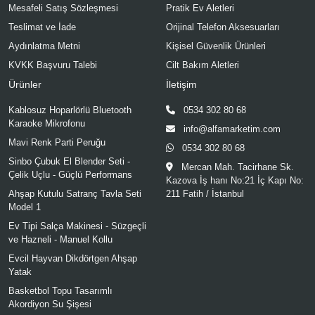
Mesafeli Satış Sözleşmesi
Pratik Ev Aletleri
Teslimat ve İade
Orijinal Telefon Aksesuarları
Aydınlatma Metni
Kişisel Güvenlik Ürünleri
KVKK Başvuru Talebi
Cilt Bakım Aletleri
Ürünler
İletişim
Kablosuz Hoparlörlü Bluetooth
0534 302 80 68
Karaoke Mikrofonu
info@alfamarketim.com
Mavi Renk Parti Peruğu
0534 302 80 68
Sinbo Çubuk El Blender Seti -
Mercan Mah. Tacirhane Sk.
Çelik Uçlu - Güçlü Performans
Kazova İş hanı No:21 İç Kapı No:
Ahşap Kutulu Satranç Tavla Seti
211 Fatih / İstanbul
Model 1
Ev Tipi Salça Makinesi - Süzgeçli
ve Hazneli - Manuel Kollu
Evcil Hayvan Dikdörtgen Ahşap
Yatak
Basketbol Topu Tasarımlı
Akordiyon Su Şişesi