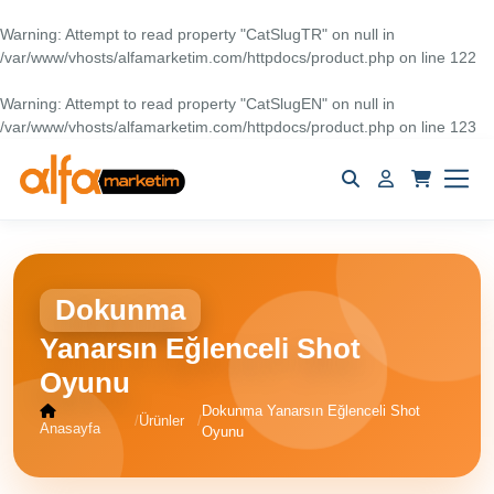
Warning
: Attempt to read property "CatSlugTR" on null in
/var/www/vhosts/alfamarketim.com/httpdocs/product.php
on line
122
Warning
: Attempt to read property "CatSlugEN" on null in
/var/www/vhosts/alfamarketim.com/httpdocs/product.php
on line
123
Dokunma
Yanarsın Eğlenceli Shot
Ana
Sayfa
Oyunu
Popüler
Dokunma Yanarsın Eğlenceli Shot
Ürünler
Ürünler
Anasayfa
Oyunu
Tüm
Ürünler