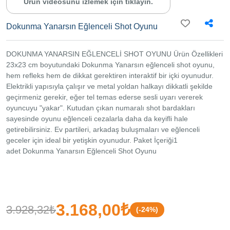
Ürün videosunu izlemek için tıklayın.
Mercan
Mah.
Tacirhane
Dokunma Yanarsın Eğlenceli Shot Oyunu
Sk.
Kazova
İş hanı
DOKUNMA YANARSIN EĞLENCELİ SHOT OYUNU Ürün Özellikleri
No:21 İç
Kapı No:
23x23 cm boyutundaki Dokunma Yanarsın eğlenceli shot oyunu,
211 Fatih
hem refleks hem de dikkat gerektiren interaktif bir içki oyunudur.
/ İstanbul
Elektrikli yapısıyla çalışır ve metal yoldan halkayı dikkatli şekilde
geçirmeniz gerekir, eğer tel temas ederse sesli uyarı vererek
oyuncuyu "yakar". Kutudan çıkan numaralı shot bardakları
sayesinde oyunu eğlenceli cezalarla daha da keyifli hale
getirebilirsiniz. Ev partileri, arkadaş buluşmaları ve eğlenceli
geceler için ideal bir yetişkin oyunudur. Paket İçeriği1
adet Dokunma Yanarsın Eğlenceli Shot Oyunu
3.168,00₺
3.928,32₺
(-24%)