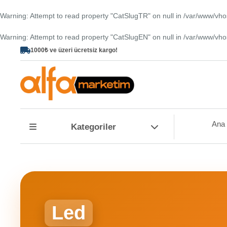
Warning
: Attempt to read property "CatSlugTR" on null in
/var/www/vho
Warning
: Attempt to read property "CatSlugEN" on null in
/var/www/vho
1000₺ ve üzeri ücretsiz kargo!
Ana
Sayfa
Ana
Kategoriler
Popüler
Ürünler
Tüm
Ürünler
Kurumsal
Sipariş
Led
Takibi
Hakkımızda