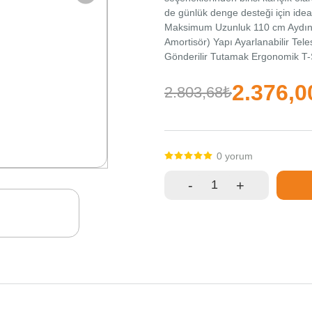
de günlük denge desteği için ideal
Maksimum Uzunluk 110 cm Aydınla
Amortisör) Yapı Ayarlanabilir Te
Gönderilir Tutamak Ergonomik T-S
Yürüyüşü, Denge Desteği Paket İç
cm)
2.376,0
2.803,68₺
0 yorum
-
+