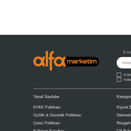
E-ma
KVKK 
Kulla
Yasal Sayfalar
Kategor
KVKK Politikası
Kişisel
Gizlilik & Güvenlik Politikası
Dekorati
Çerez Politikası
Rüzgarlı
Kullanım Koşulları
Cilt Bak