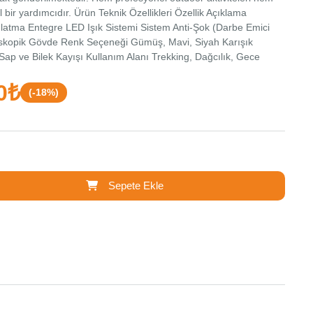
 bir yardımcıdır. Ürün Teknik Özellikleri Özellik Açıklama
tma Entegre LED Işık Sistemi Sistem Anti-Şok (Darbe Emici
leskopik Gövde Renk Seçeneği Gümüş, Mavi, Siyah Karışık
ap ve Bilek Kayışı Kullanım Alanı Trekking, Dağcılık, Gece
eriği 1 adet Led Işıklı Anti-Şok Teleskopik Yürüyüş Batonu (110
0₺
(-18%)
Sepete Ekle