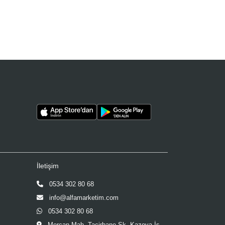
İletişim
0534 302 80 68
info@alfamarketim.com
0534 302 80 68
Mercan Mah. Tacirhane Sk. Kazova İş