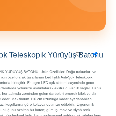
-Şok Teleskopik Yürüyüş Batonu
K YÜRÜYÜŞ BATONU Ürün Özellikleri Doğa tutkunları ve
için özel olarak tasarlanan Led Işıklı Anti-Şok Teleskopik
nforla birleştirir. Entegre LED ışık sistemi sayesinde gece
ortamlarda yolunuzu aydınlatarak ekstra güvenlik sağlar. Dahili
, her adımda zeminden gelen darbeleri emerek bilek ve diz
ze eder. Maksimum 110 cm uzunluğa kadar ayarlanabilen
azi koşullarına göre kolayca optimize edilebilir. Ergonomik
orgunluğunu azaltan bu baton; gümüş, mavi ve siyah renk
arak gönderilmektedir. Hem profesyonel outdoor aktiviteleri hem