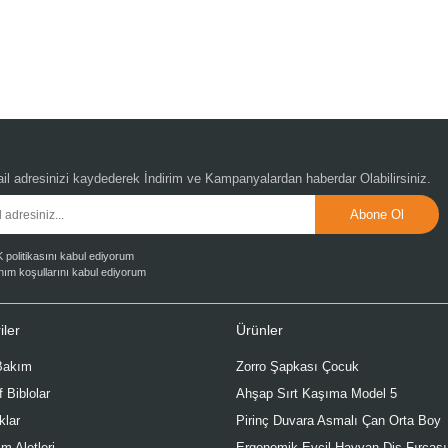
il adresinizi kaydederek
İndirim ve Kampanyalardan
haberdar Olabilirsiniz.
politikasını kabul ediyorum
nım koşullarını kabul ediyorum
iler
Ürünler
 Bakım
Zorro Şapkası Çocuk
f Biblolar
Ahşap Sırt Kaşıma Model 5
klar
Pirinç Duvara Asmalı Çan Orta Boy
ım Aletleri
Ergonomik Evcil Hayvan Diş Fırçası