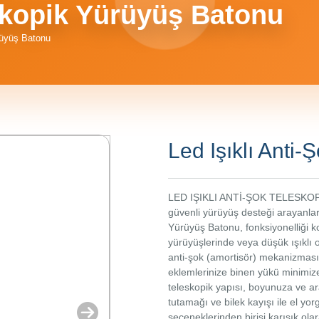
eskopik Yürüyüş Batonu
rüyüş Batonu
Led Işıklı Anti
LED IŞIKLI ANTİ-ŞOK TELESKOPİ
güvenli yürüyüş desteği arayanlar 
Yürüyüş Batonu, fonksiyonelliği ko
yürüyüşlerinde veya düşük ışıklı 
anti-şok (amortisör) mekanizması
eklemlerinize binen yükü minimi
teleskopik yapısı, boyunuza ve ar
tutamağı ve bilek kayışı ile el y
seçeneklerinden birisi karışık ol