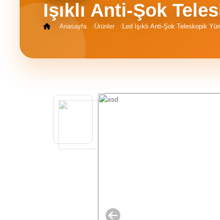
Işıklı Anti-Şok Tel
İletişim
Anasayfa
Ürünler
Led Işıklı Anti-Şok Teleskopik Yü
Sipariş
Takibi
Yardım
Merkezi
İletişim
0534
302
80
68
0534
302
80
68
info@alfamarketim.com
Mercan
Mah.
Tacirhane
Sk.
Kazova
İş hanı
No:21 İç