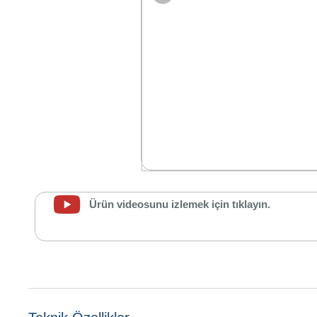
Kapı No:
211 Fatih
/ İstanbul
Ürün videosunu izlemek için tıklayın.